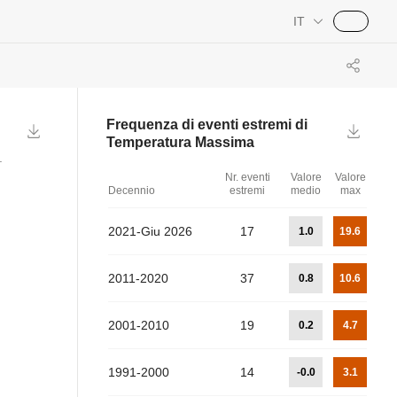
IT
Frequenza di eventi estremi di
Temperatura Massima
.
Nr. eventi
Valore
Valore
Decennio
estremi
medio
max
2021-Giu 2026
17
1.0
19.6
2011-2020
37
0.8
10.6
2001-2010
19
0.2
4.7
1991-2000
14
-0.0
3.1