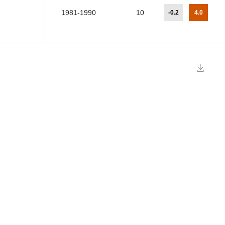
1981-1990
10
-0.2
4.0