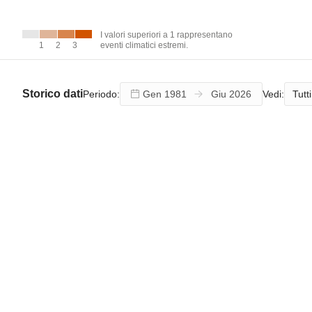
I valori
superiori a 1
rappresentano
I valori superiori a 1 rappresentano
eventi climatici
1
1
2
2
3
3
eventi climatici estremi.
estremi.
Storico dati
Tutti
Periodo:
Vedi: