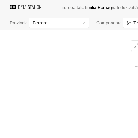
Europa
Italia
Emilia Romagna
Index
Dati
A
Ferrara
Te
Provincia:
Componente: