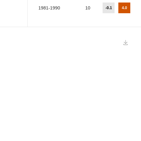
1981-1990
10
-0.1
4.0