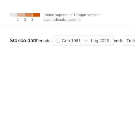
I valori
superiori a 1
rappresentano
I valori superiori a 1 rappresentano
eventi climatici
1
1
2
2
3
3
eventi climatici estremi.
estremi.
Storico dati
Tutti
Periodo:
Vedi: