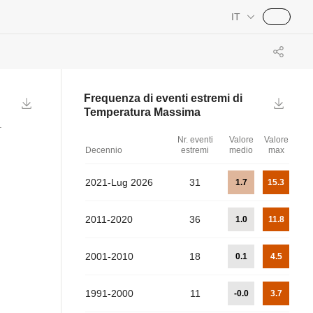
IT
Frequenza di eventi estremi di
Temperatura Massima
.
Nr. eventi
Valore
Valore
Decennio
estremi
medio
max
2021-Lug 2026
31
1.7
15.3
2011-2020
36
1.0
11.8
2001-2010
18
0.1
4.5
1991-2000
11
-0.0
3.7