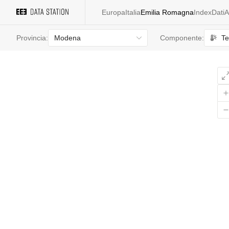
Europa
Italia
Emilia Romagna
Index
Dati
A
Modena
Te
Provincia:
Componente: