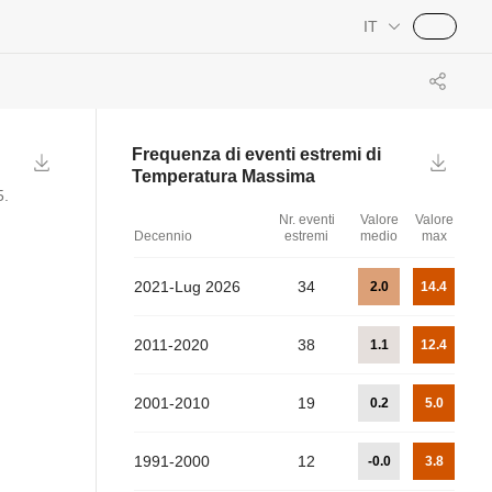
IT
Frequenza di eventi estremi di
n
Temperatura Massima
5
.
Nr. eventi
Valore
Valore
Decennio
estremi
medio
max
2021-Lug 2026
34
2.0
14.4
2011-2020
38
1.1
12.4
2001-2010
19
0.2
5.0
1991-2000
12
-0.0
3.8