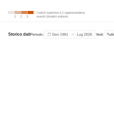
I valori
superiori a 1
rappresentano
I valori superiori a 1 rappresentano
eventi climatici
1
1
2
2
3
3
eventi climatici estremi.
estremi.
Storico dati
Tutti
Periodo:
Vedi: