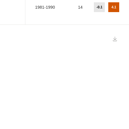
1981-1990
14
-0.1
4.1