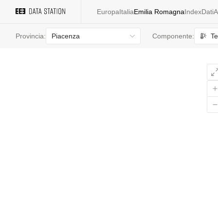
Europa
Italia
Emilia Romagna
Index
Dati
A
Piacenza
Te
Provincia:
Componente: