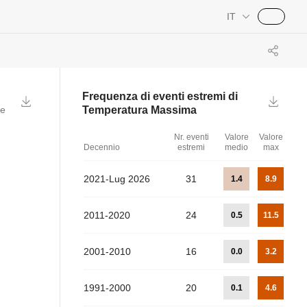
IT
Frequenza di eventi estremi di
re
Temperatura Massima
Nr. eventi
Valore
Valore
Decennio
estremi
medio
max
2021-Lug 2026
31
1.4
8.9
2011-2020
24
0.5
11.5
2001-2010
16
0.0
3.2
1991-2000
20
0.1
4.6