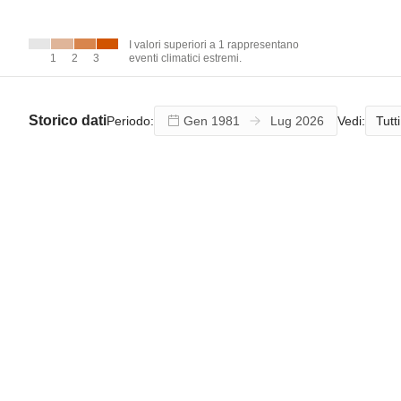
I valori
superiori a 1
rappresentano
I valori superiori a 1 rappresentano
eventi climatici
1
1
2
2
3
3
eventi climatici estremi.
estremi.
Storico dati
Tutti
Periodo:
Vedi: