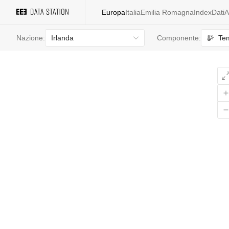
Europa
Italia
Emilia Romagna
Index
Dati
A
Irlanda
Te
Nazione:
Componente: