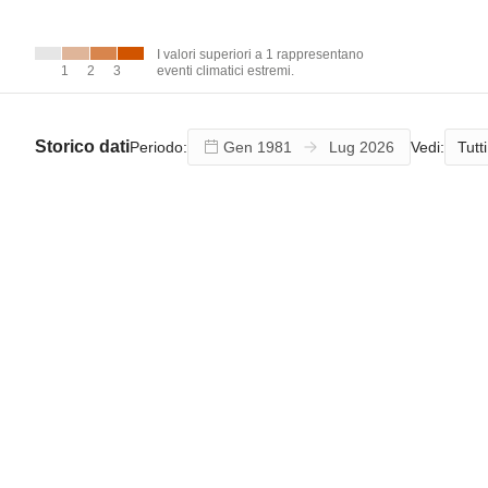
I valori
superiori a 1
rappresentano
I valori superiori a 1 rappresentano
eventi climatici
1
1
2
2
3
3
eventi climatici estremi.
estremi.
Storico dati
Tutti
Periodo:
Vedi: