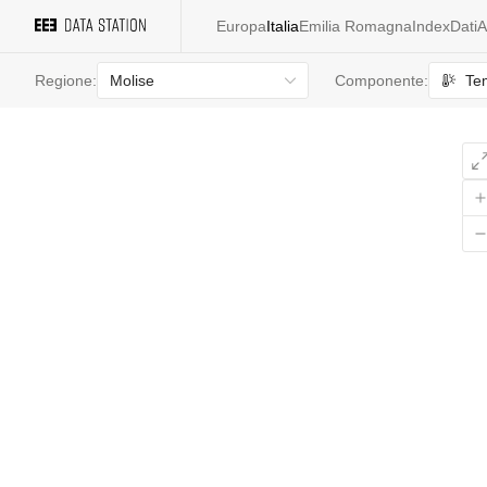
Europa
Italia
Emilia Romagna
Index
Dati
A
Molise
Te
Regione:
Componente: