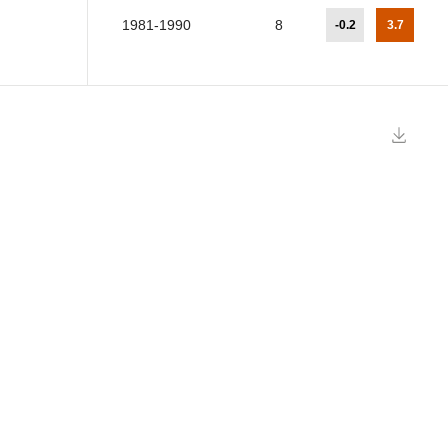
1981-1990
8
-0.2
3.7