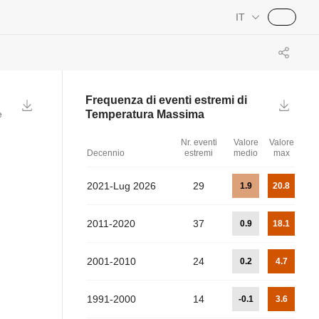
IT
Frequenza di eventi estremi di
e
Temperatura Massima
Nr. eventi
Valore
Valore
Decennio
estremi
medio
max
2021-Lug 2026
29
1.9
20.8
2011-2020
37
0.9
18.1
2001-2010
24
0.2
4.7
1991-2000
14
-0.1
3.6